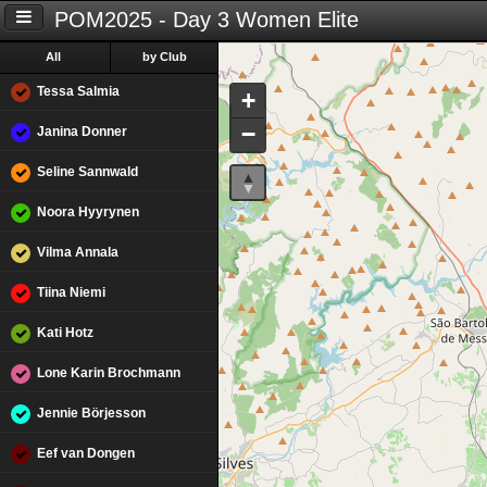
POM2025 - Day 3 Women Elite
All
by Club
Tessa Salmia
+
−
Janina Donner
Seline Sannwald
Noora Hyyrynen
Vilma Annala
Tiina Niemi
Kati Hotz
Lone Karin Brochmann
Jennie Börjesson
Eef van Dongen