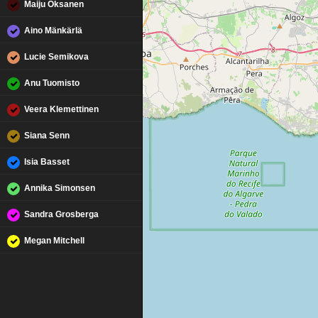
Maiju Oksanen
Aino Mänkärlä
Lucie Semikova
Anu Tuomisto
Veera Klemettinen
Siana Senn
Isia Basset
Annika Simonsen
Sandra Grosberga
Megan Mitchell