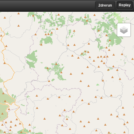
Replay
2drerun