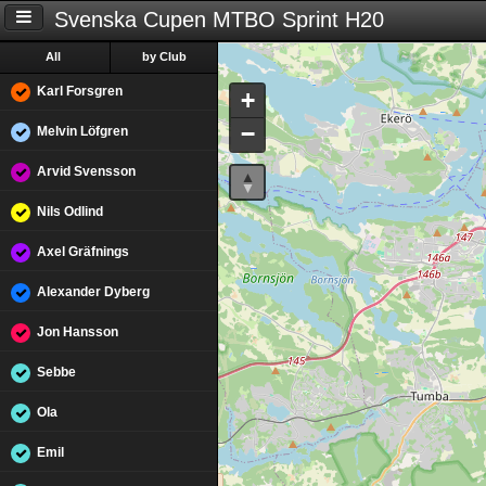
Svenska Cupen MTBO Sprint H20
All
by Club
Karl Forsgren
+
−
Melvin Löfgren
Arvid Svensson
Nils Odlind
Axel Gräfnings
Alexander Dyberg
Jon Hansson
Sebbe
Ola
Emil