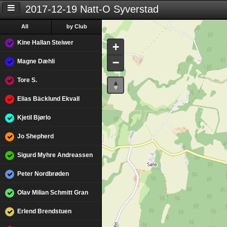
2017-12-19 Natt-O Syverstad
All
by Club
Kine Hallan Steiwer
+
−
Magne Dæhli
Tore S.
Elias Bäcklund Ekvall
Kjetil Bjørlo
Jo Shepherd
Sigurd Myhre Andreassen
Peter Nordbrøden
Olav Milian Schmitt Gran
Erlend Brendstuen