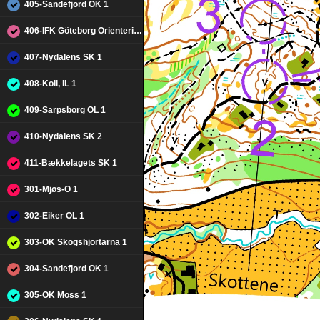
405-Sandefjord OK 1
406-IFK Göteborg Orientering 1
407-Nydalens SK 1
408-Koll, IL 1
409-Sarpsborg OL 1
410-Nydalens SK 2
411-Bækkelagets SK 1
301-Mjøs-O 1
302-Eiker OL 1
303-OK Skogshjortarna 1
304-Sandefjord OK 1
305-OK Moss 1