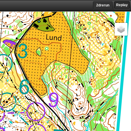
Replay
2drerun