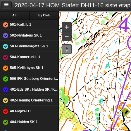
2026-04-17 HOM Stafett DH11-16 siste eta
All
by Club
501-Koll, IL 1
+
−
502-Nydalens SK 1
503-Bækkelagets SK 1
504-Konnerud IL 1
505-Kvillebyns SK 1
506-IFK Göteborg Orientering 1
401-Eds SK / Halden SK / Kvillebyns SK 1
402-Heming Orientering 1
403-Mjøs-O 1
404-Halden SK 1