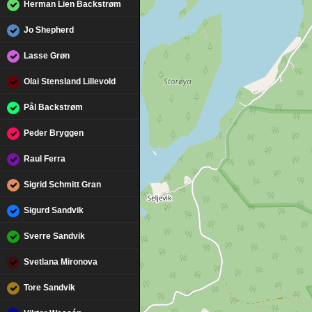
Herman Lien Backstrøm
Jo Shepherd
Lasse Grøn
Olai Stensland Lillevold
Pål Backstrøm
Peder Bryggen
Raul Ferra
Sigrid Schmitt Gran
Sigurd Sandvik
Sverre Sandvik
Svetlana Mironova
Tore Sandvik