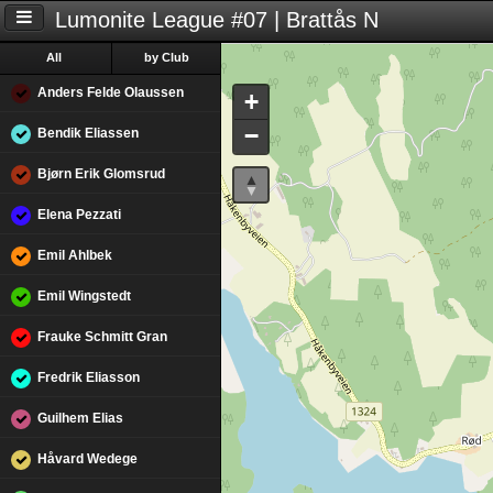
Lumonite League #07 | Brattås N
All
by Club
Anders Felde Olaussen
+
−
Bendik Eliassen
Bjørn Erik Glomsrud
Elena Pezzati
Emil Ahlbek
Emil Wingstedt
Frauke Schmitt Gran
Fredrik Eliasson
Guilhem Elias
Håvard Wedege