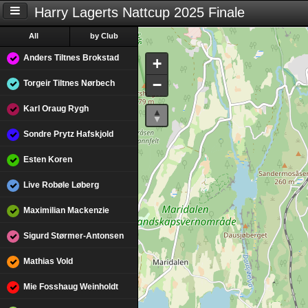
Harry Lagerts Nattcup 2025 Finale
All
by Club
Anders Tiltnes Brokstad
+
−
Torgeir Tiltnes Nørbech
Karl Oraug Rygh
Sondre Prytz Hafskjold
Esten Koren
Live Robøle Løberg
Maximilian Mackenzie
Sigurd Størmer-Antonsen
Mathias Vold
Mie Fosshaug Weinholdt