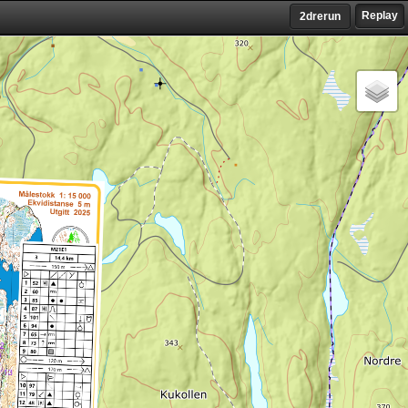
Replay
2drerun