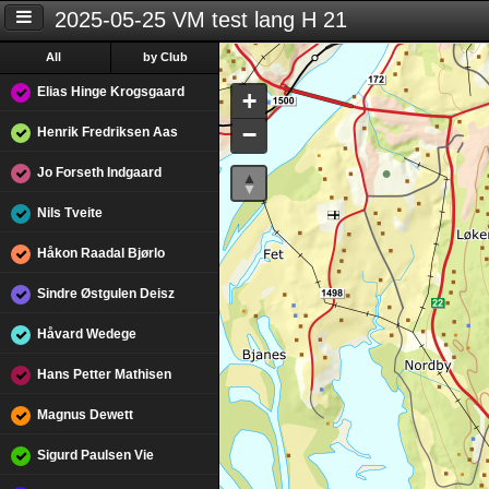
2025-05-25 VM test lang H 21
All
by Club
Elias Hinge Krogsgaard
+
−
Henrik Fredriksen Aas
Jo Forseth Indgaard
Nils Tveite
Håkon Raadal Bjørlo
Sindre Østgulen Deisz
Håvard Wedege
Hans Petter Mathisen
Magnus Dewett
Sigurd Paulsen Vie