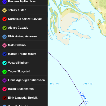
Rasmus Møller Jess
Tobias Alstad
Kornelius Kriszat-Løvfald
Alvaro Casado
Ulrik Astrup Arnesen
Mats Eidsmo
Marius Thrane Ødum
Vegard Kittilsen
Yngve Skogstad
Linus Agervig Kristiansson
Bojan Blumenstein
Eirik Langedal Breivik