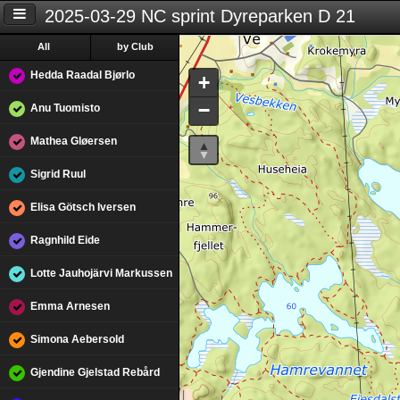
2025-03-29 NC sprint Dyreparken D 21
All
by Club
Hedda Raadal Bjørlo
+
−
Anu Tuomisto
Mathea Gløersen
Sigrid Ruul
Elisa Götsch Iversen
Ragnhild Eide
Lotte Jauhojärvi Markussen
Emma Arnesen
Simona Aebersold
Gjendine Gjelstad Rebård