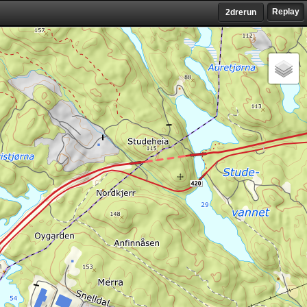
Replay
2drerun