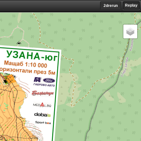
Replay
2drerun