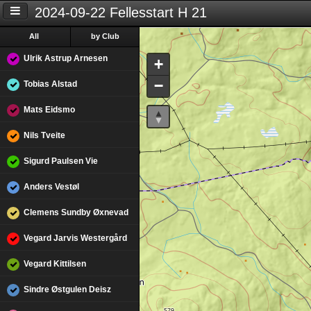
2024-09-22 Fellesstart H 21
All
by Club
Ulrik Astrup Arnesen
+
−
Tobias Alstad
Mats Eidsmo
Nils Tveite
Sigurd Paulsen Vie
Anders Vestøl
Clemens Sundby Øxnevad
Vegard Jarvis Westergård
Vegard Kittilsen
Sindre Østgulen Deisz