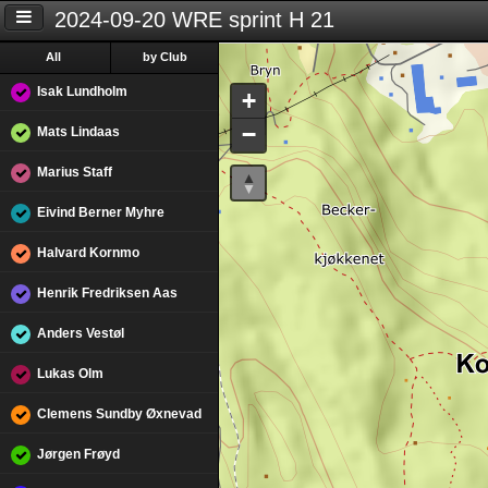
2024-09-20 WRE sprint H 21
All
by Club
Isak Lundholm
+
−
Mats Lindaas
Marius Staff
Eivind Berner Myhre
Halvard Kornmo
Henrik Fredriksen Aas
Anders Vestøl
Lukas Olm
Clemens Sundby Øxnevad
Jørgen Frøyd