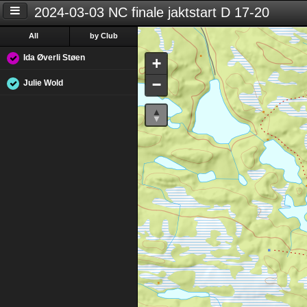
2024-03-03 NC finale jaktstart D 17-20
All
by Club
Ida Øverli Støen
+
−
Julie Wold