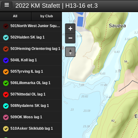
2022 KM Stafett | H13-16 et.3
All
by Club
501North West Junior Squad lag 2
+
−
502Halden SK lag 1
503Heming Orientering lag 1
504IL Koll lag 1
505Tyrving IL lag 1
506Lillomarka OL lag 1
507Nittedal OL lag 1
508Nydalens SK lag 1
509OK Moss lag 1
510Asker Skiklubb lag 1