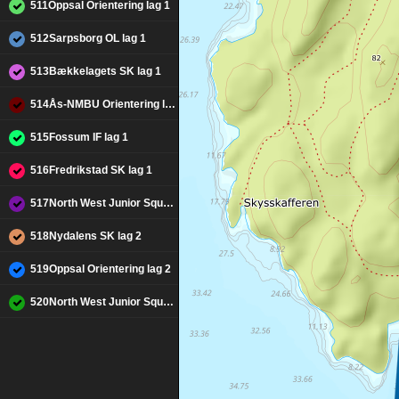
511Oppsal Orientering lag 1
512Sarpsborg OL lag 1
513Bækkelagets SK lag 1
514Ås-NMBU Orientering lag 1
515Fossum IF lag 1
516Fredrikstad SK lag 1
517North West Junior Squad lag 1
518Nydalens SK lag 2
519Oppsal Orientering lag 2
520North West Junior Squad lag 3