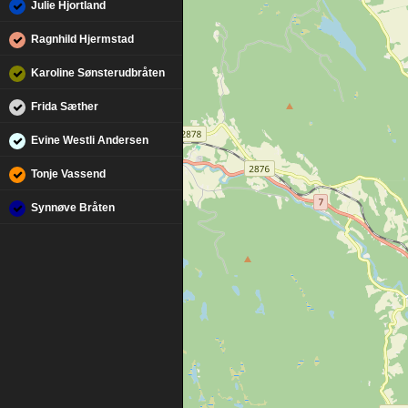
Julie Hjortland
Ragnhild Hjermstad
Karoline Sønsterudbråten
Frida Sæther
Evine Westli Andersen
Tonje Vassend
Synnøve Bråten