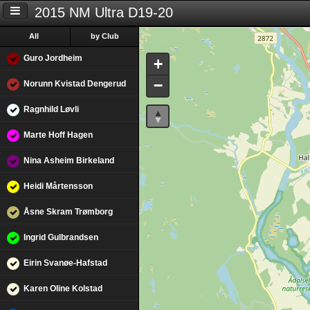
2015 NM Ultra D19-20
All
by Club
Guro Jordheim
+
−
Norunn Kvistad Dengerud
Ragnhild Løvli
Marte Hoff Hagen
Nina Asheim Birkeland
Heidi Mårtensson
Åsne Skram Trømborg
Ingrid Gulbrandsen
Eirin Svanøe-Hafstad
Karen Oline Kolstad